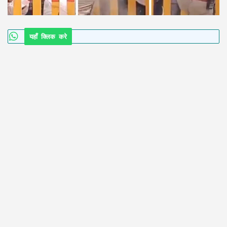
यहाँ क्लिक करे