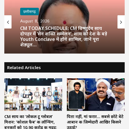
छत्तीसगढ़
August 8, 2026
CM TODAY SCHEDULE: CM विष्णुदेव साय
दोपहर में ‘सेन शक्ति सम्मेलन’, शाम को देश के बड़े
Youth Conclave में होंगे शामिल, जानें पूरा
शेड्यूल…
Related Articles
CM साय का ‘लोकल टू ग्लोबल’
पिता नहीं, मां फरार… सबसे छोटे बेटे
मिशन: ‘कोशल फैब’ की लॉन्चिंग,
आबान की जिम्मेदारी आखिर किसने
बुनकरों को 10.90 करोड़ की मदद;
उठाई?