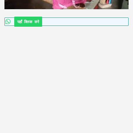
यहाँ क्लिक करे