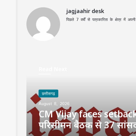
jagjaahir desk
पिछले 7 वर्षों से पत्रकारिता के क्षेत्र में 
Read Next
छत्तीसगढ़
August 8, 2026
CM Vijay faces setbac
परिसीमन बैठक से 37 सांस
DMK समेत कई दलों ने कि