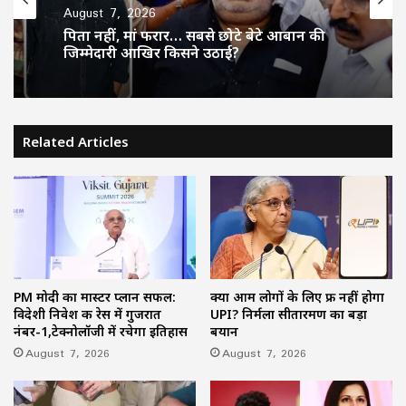
August 7, 2026
छत्तीसगढ़
पिता नहीं, मां फरार… सबसे छोटे बेटे आबान की
August 7, 2026
जिम्मेदारी आखिर किसने उठाई?
Related Articles
शिकायतें सुनते ही एक्शन में CM मोहन यादव,
CMHO समेत 3 अधिकारियों को किया सस्पेंड
PM मोदी का मास्टर प्लान सफल:
क्या आम लोगों के लिए फ्री नहीं होगा
विदेशी निवेश की रेस में गुजरात
UPI? निर्मला सीतारमण का बड़ा
नंबर-1,टेक्नोलॉजी में रचेगा इतिहास
बयान
August 7, 2026
August 7, 2026