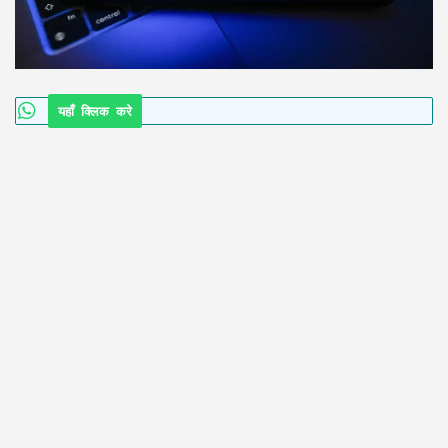
यहाँ क्लिक करे