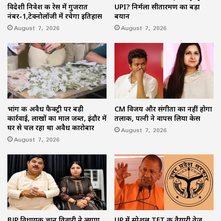
विदेशी निवेश की रेस में गुजरात
UPI? निर्मला सीतारमण का बड़ा
नंबर-1,टेक्नोलॉजी में रचेगा इतिहास
बयान
August 7, 2026
August 7, 2026
भांग की अवैध फैक्ट्री पर बड़ी
CM विजय और संगीता का नहीं होगा
कार्रवाई, लाखों का माल जब्त, इंदौर में
तलाक, पत्नी ने वापस लिया केस
घर से चल रहा था अवैध कारोबार
August 7, 2026
August 7, 2026
BJP विधायक ज्ञान तिवारी ने लगाए
UP में स्पेशल TET की तैयारी तेज,