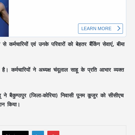
एनालॉग पनीर, बटर और चीज़ पर लगा बैन,
 से कर्मचारियों एवं उनके परिवारों को
बेहतर बैंकिंग सेवाएं
,
बीमा
जानिए क्यों सरकार ने लिया यह फैसला
पुरानी रंजिश में युवक पर जानलेवा हमला, चार
है। कर्मचारियों ने
अध्यक्ष चंदूलाल साहू
के प्रति आभार व्यक्त
आरोपी गिरफ्तार
लखनऊ-कानपुर एक्सप्रेसवे की मरम्मत पर
ू
ने
बैकुण्ठपुर (जिला-कोरिया)
निवासी
पूनम कूजुर
को
सीसीएच
सियासत तेज, अखिलेश यादव ने सरकार पर साधा
दान किया।
निशाना
फ्लाइंग डिस्क खेलते समय रेडीमेड गारमेंट
व्यापारी को आया हार्ट-अटैक:अस्पताल ले जाने
पर डॉक्टरों ने मृत घोषित किया, बेटी ने दी
LinkedIn
Pinterest
मुखाग्नि