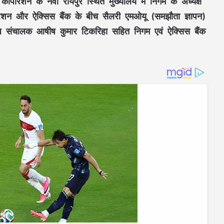
कार्पोरेशन
के
नवा रायपुर स्थित मुख्यालय
में निगम के
अध्यक्ष
रेशन
और
ऐक्सिस बैंक
के बीच
सैलरी एमओयू (समझौता ज्ञापन)
ंध संचालक आषीष कुमार टिकरिहा
सहित निगम एवं ऐक्सिस बैंक