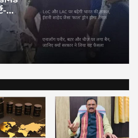
मुखाग्नि
ट-
LoC और LAC पर बढ़ेगी भारत की ताकत,
ईरानी शाहेद जैसा ‘काल’ ड्रोन होगा तैनात
क्टरों ने
मुखाग्नि
एनालॉग पनीर, बटर और चीज़ पर लगा बैन,
जानिए क्यों सरकार ने लिया यह फैसला
पुरानी रंजिश में युवक पर जानलेवा हमला, चार
आरोपी गिरफ्तार
लखनऊ-कानपुर एक्सप्रेसवे की मरम्मत पर
सियासत तेज, अखिलेश यादव ने सरकार पर साधा
निशाना
फ्लाइंग डिस्क खेलते समय रेडीमेड गारमेंट
व्यापारी को आया हार्ट-अटैक:अस्पताल ले जाने
पर डॉक्टरों ने मृत घोषित किया, बेटी ने दी