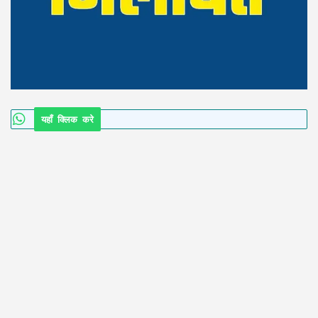
यहाँ क्लिक करे