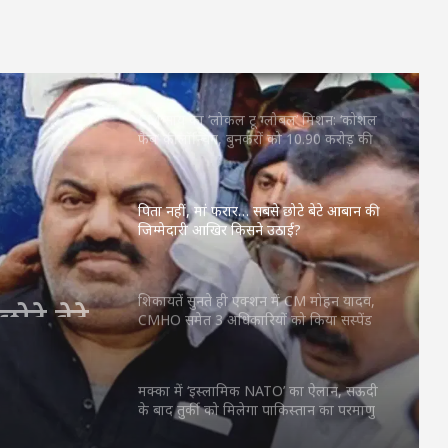
महतारी वंदन की 30वीं किस्त जारी : CM साय ने
67.20 लाख महिलाओं के खातों में ट्रांसफर किए
₹630.55 करोड़
CM साय का ‘लोकल टू ग्लोबल’ मिशन: ‘कोशल
फैब’ की लॉन्चिंग, बुनकरों को 10.90 करोड़ की
मदद; आत्मसमर्पित महिलाओं ने किया रैंप वॉक
पिता नहीं, मां फरार… सबसे छोटे बेटे आबान की
जिम्मेदारी आखिर किसने उठाई?
ोटे बेटे
 किसने
शिकायतें सुनते ही एक्शन में CM मोहन यादव,
CMHO समेत 3 अधिकारियों को किया सस्पेंड
मक्का में ‘इस्लामिक NATO’ का ऐलान, सऊदी
के बाद तुर्की को मिलेगा पाकिस्तान का परमाणु
कवच