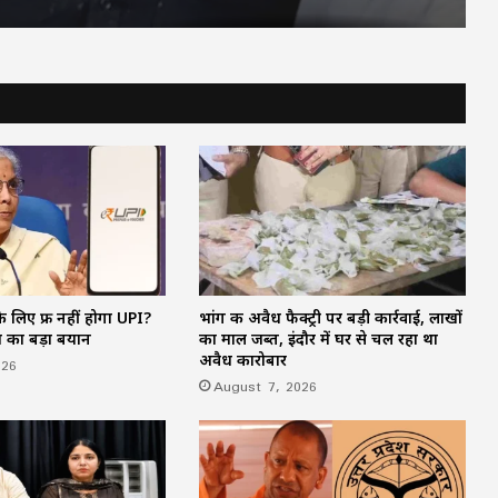
महतारी वंदन की 30वीं किस्त जारी : CM साय ने
67.20 लाख महिलाओं के खातों में ट्रांसफर किए
₹630.55 करोड़
CM साय का ‘लोकल टू ग्लोबल’ मिशन: ‘कोशल
फैब’ की लॉन्चिंग, बुनकरों को 10.90 करोड़ की
मदद; आत्मसमर्पित महिलाओं ने किया रैंप वॉक
पिता नहीं, मां फरार… सबसे छोटे बेटे आबान की
जिम्मेदारी आखिर किसने उठाई?
 लिए फ्री नहीं होगा UPI?
भांग की अवैध फैक्ट्री पर बड़ी कार्रवाई, लाखों
शिकायतें सुनते ही एक्शन में CM मोहन यादव,
ण का बड़ा बयान
का माल जब्त, इंदौर में घर से चल रहा था
CMHO समेत 3 अधिकारियों को किया सस्पेंड
अवैध कारोबार
026
August 7, 2026
मक्का में ‘इस्लामिक NATO’ का ऐलान, सऊदी
के बाद तुर्की को मिलेगा पाकिस्तान का परमाणु
कवच