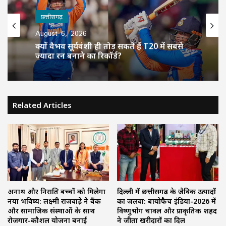
छत्तीसगढ़
August 6, 2026
क्यों वैभव सूर्यवंशी ही तोड़ सकते हैं T20 में सबसे
ज्यादा रन बनाने का रिकॉर्ड?
Related Articles
अनाथ और निराश्रित बच्चों को मिलेगा
दिल्ली में छत्तीसगढ़ के जैविक उत्पादों
नया भविष्य: लक्ष्मी राजवाड़े ने बैंक
का जलवा: बायोफैच इंडिया-2026 में
और सामाजिक संस्थाओं के साथ
विष्णुभोग चावल और प्राकृतिक शहद
रोजगार-कौशल योजना बनाई
ने जीता खरीदारों का दिल