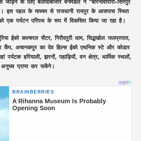
े जोड़ने के लिए
बलौदाबाजार वनमंडल
ने
“बारनावापारा–सिरपुर
। इस पहल के माध्यम से
राजधानी रायपुर
के आसपास स्थित
ो एक
पर्यटन परिपथ
के रूप में विकसित किया जा रहा है।
ुरिया ईको कल्चरल सेंटर, गिरौदपुरी धाम, सिद्धखोल जलप्रपात,
र कैंप, अचानकपुर का देव हिल्स ईको एथनिक स्टे
और
कोडार
हां पर्यटक
हरियाली, झरनों, पहाड़ियों, वन क्षेत्र, धार्मिक स्थलों,
नुभव प्राप्त कर सकेंगे।