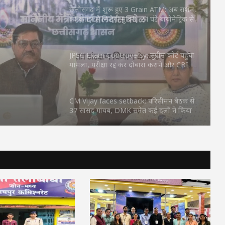
की कतार से मिलेगी मुक्ति, 24 घंटे बायोमेट्रिक से
मिलेगा चावल
ain
से
JPSC Exam Controversy: सुप्रीम कोर्ट पहुंचा
मामला, परीक्षा रद्द कर दोबारा कराने और CBI
ट्रिक से
जांच की मांग
CM Vijay faces setback: परिसीमन बैठक से
37 सांसद गायब, DMK समेत कई दलों ने किया
बहिष्कार
BCCI Big Decision : खिलाड़ियों की बढ़ती
चोटों पर BCCI एक्टिव, VVS लक्ष्मण के साथ
होगी अहम बैठक
बिलासपुर में जमानत के लिए तंत्र-मंत्र: श्मशान में
चीफ जस्टिस की तस्वीर, मरी मछली-नींबू मिला;
पुलिस बोली—‘ये क्या कर रहे हो?’
छत्तीसगढ़ में शुरू हुए 3 Grain ATM: अब राशन