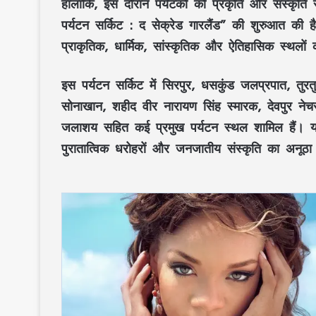
हालांकि, इस दौरान पर्यटकों को
प्रकृति
और
संस्कृति
स
पर्यटन सर्किट : द सेक्रेड गारलैंड”
की शुरुआत की है
प्राकृतिक, धार्मिक, सांस्कृतिक और ऐतिहासिक स्थलों
क
इस
पर्यटन सर्किट
में
सिरपुर, धसकुंड जलप्रपात, तुरत
सोनाखान, शहीद वीर नारायण सिंह स्मारक, देवपुर नेच
जलाशय
सहित कई प्रमुख
पर्यटन स्थल
शामिल हैं। य
पुरातात्विक धरोहरों
और
जनजातीय संस्कृति
का अनूठा अ