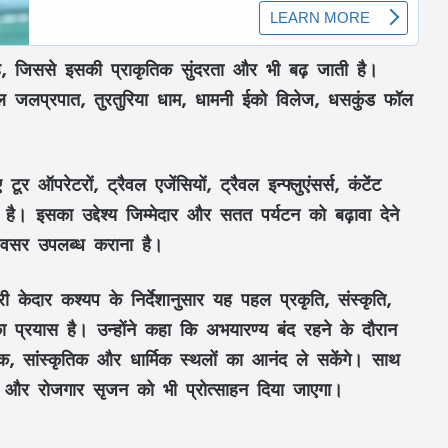
ै, जिससे इसकी
प्राकृतिक सुंदरता
और भी बढ़ जाती है।
धखोल जलप्रपात, तुरतुरिया धाम, धामनी ईको विलेज, धसकुंड फॉल
िए
टूर ऑपरेटरों, ट्रैवल एजेंसियों, ट्रैवल इन्फ्लुएंसर्स, कंटेंट
है। इसका उद्देश्य
जिम्मेदार और सतत पर्यटन
को बढ़ावा देने
अवसर
उपलब्ध कराना है।
री केदार कश्यप
के निर्देशानुसार यह पहल
प्रकृति, संस्कृति,
 प्रयास है। उन्होंने कहा कि
अभयारण्य
बंद रहने के दौरान
िक, सांस्कृतिक और धार्मिक स्थलों
का आनंद ले सकेंगे। साथ
और
रोजगार सृजन
को भी प्रोत्साहन दिया जाएगा।
छत्तीसगढ़ में शुरू हुए 3 Grain ATM: अब राशन
की कतार से मिलेगी मुक्ति, 24 घंटे बायोमेट्रिक से