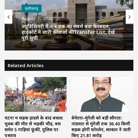
छत्तीसगढ़
August 7, 2026
ज्यूडिशियरी में अब तक का सबसे बड़ा फेरबदल,
हाईकोर्ट ने जारी की जजों की Transfer List, देखें
पूरी सूची
Related Articles
पटना में सड़क हादसे के बाद बवाल:
बेमेतरा-मुंगेली को बड़ी सौगात:
युवक की मौत से भड़की भीड़, बस
नांदघाट से मुंगेली तक 36.40 किमी
समेत 5 गाड़ियां फूंकीं, पुलिस पर
सड़क होगी फोरलेन, सरकार ने जारी
पथराव
किए 21.81 करोड़