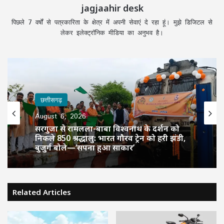
jagjaahir desk
पिछले 7 वर्षों से पत्रकारिता के क्षेत्र में अपनी सेवाएं दे रहा हूं। मुझे डिजिटल से
लेकर इलेक्ट्रॉनिक मीडिया का अनुभव है।
छत्तीसगढ़
छत्तीसगढ़
August 6, 2026
August 6, 2026
CM साय की हाईलेवल समीक्षा: CM हेल्पलाइन,
सरगुजा से रामलला-बाबा विश्वनाथ के दर्शन को
सेवा सेतु और एग्रीस्टैक पर फोकस, लापरवाही
निकले 850 श्रद्धालु: भारत गौरव ट्रेन को हरी झंडी,
करने वाले अफसरों को चेतावनी
बुजुर्ग बोले—‘सपना हुआ साकार’
Related Articles