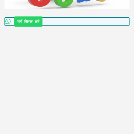
यहाँ क्लिक करे