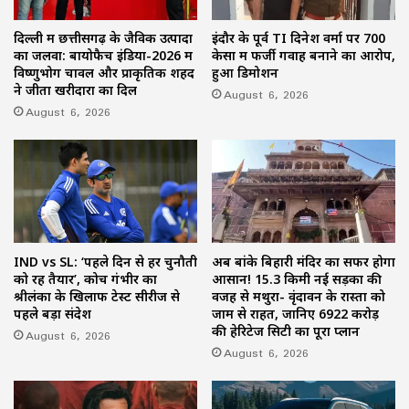
दिल्ली में छत्तीसगढ़ के जैविक उत्पादों
इंदौर के पूर्व TI दिनेश वर्मा पर 700
का जलवा: बायोफैच इंडिया-2026 में
केसों में फर्जी गवाह बनाने का आरोप,
विष्णुभोग चावल और प्राकृतिक शहद
हुआ डिमोशन
ने जीता खरीदारों का दिल
August 6, 2026
August 6, 2026
IND vs SL: ‘पहले दिन से हर चुनौती
अब बांके बिहारी मंदिर का सफर होगा
को रहें तैयार’, कोच गंभीर का
आसान! 15.3 किमी नई सड़कों की
श्रीलंका के खिलाफ टेस्ट सीरीज से
वजह से मथुरा- वृंदावन के रास्तों को
पहले बड़ा संदेश
जाम से राहत, जानिए 6922 करोड़
की हेरिटेज सिटी का पूरा प्लान
August 6, 2026
August 6, 2026