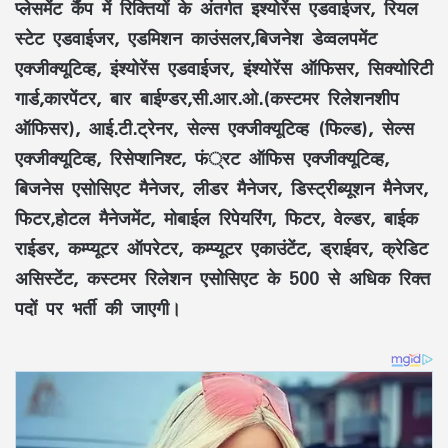
प्लेसमेंट कैंप में रिक्तियों के अंतर्गत इश्योरेंस एडवाईजर, रियल
स्टेट एडवाईजर, एडमिशन काउंसलर,बिजनेश डेव्वलपमेंट
एक्जीक्यूटिव्ह, इंश्योरेंस एडवाईजर, इंश्योरेंस ऑफिसर, सिक्योरिटी
गार्ड,कारपेंटर, बार बाईण्डर,सी.आर.ओ.(कस्टमर रिलेशनशीप
ऑफिसर), आई.टी.ट्रेनर, सेल्स एक्जीक्यूटिव्ह (फिल्ड), सेल्स
एक्जीक्यूटिव्ह, रिसेप्शनिश्ट, फं्रट ऑफिस एक्जीक्यूटिव्ह,
बिजनेस एसोसिएट मैनेजर, लीडर मैनेजर, डिस्ट्रीब्यूशन मैनेजर,
फिटर,होटल मैनेजमेंट, मोबाईल रिपेयरिंग, फिटर, वेल्डर, बाईक
राईडर, कम्प्यूटर ऑपरेटर, कम्प्यूटर एकाउंटेंट, ड्राईवर, क्रेडिट
असिस्टेंट, कस्टमर रिलेशन एसोसिएट के 500 से अधिक रिक्त
पदों पर भर्ती की जाएगी।