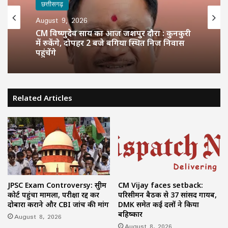
छत्तीसगढ़
August 9, 2026
CM विष्णुदेव साय का आज जशपुर दौरा : कुनकुरी
में रुकेंगे, दोपहर 2 बजे बगिया स्थित निज निवास
पहुंचेंगे
Related Articles
JPSC Exam Controversy: सुप्रीम
CM Vijay faces setback:
कोर्ट पहुंचा मामला, परीक्षा रद्द कर
परिसीमन बैठक से 37 सांसद गायब,
दोबारा कराने और CBI जांच की मांग
DMK समेत कई दलों ने किया
बहिष्कार
August 8, 2026
August 8, 2026