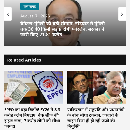
छत्तीसगढ़
August 7, 2026
बेमेतरा-मुंगेली को बड़ी सौगात: नांदघाट से मुंगेली
तक 36.40 किमी सड़क होगी फोरलेन, सरकार ने
जारी किए 21.81 करोड़
Related Articles
EPFO का बड़ा रिकॉर्ड! FY26 में 8.3
पाकिस्तान में राष्ट्रपति और प्रधानमंत्री
करोड़ क्लेम निपटाए, चेक लीफ की
के बीच सीधा टकराव, जरदारी के
झंझट खत्म, 7 करोड़ लोगों को सीधा
साइन बिना ही हो रही जजों की
फायदा
नियुक्ति