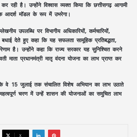
 रही है। उन्होंने विश्वास व्यक्त किया कि
छत्तीसगढ़
आगामी
महतारी वंदन की 30वीं किस्त जारी : CM साय ने
67.20 लाख महिलाओं के खातों में ट्रांसफर किए
एक
आदर्श मॉडल
के रूप में उभरेगा।
₹630.55 करोड़
लेखनीय उपलब्धि पर विभागीय अधिकारियों, कर्मचारियों,
CM साय का ‘लोकल टू ग्लोबल’ मिशन: ‘कोशल
फैब’ की लॉन्चिंग, बुनकरों को 10.90 करोड़ की
क बधाई देते हुए कहा कि यह सफलता
सामूहिक प्रतिबद्धता
,
मदद; आत्मसमर्पित महिलाओं ने किया रैंप वॉक
िणाम है। उन्होंने कहा कि राज्य सरकार यह सुनिश्चित करने
ुवती माता
प्रधानमंत्री मातृ वंदना योजना
का लाभ प्राप्त कर
पिता नहीं, मां फरार… सबसे छोटे बेटे आबान की
जिम्मेदारी आखिर किसने उठाई?
कि वे
15 जुलाई
तक संचालित
विशेष अभियान
का लाभ उठाते
शिकायतें सुनते ही एक्शन में CM मोहन यादव,
त्वपूर्ण चरण में उन्हें शासन की योजनाओं का समुचित लाभ
CMHO समेत 3 अधिकारियों को किया सस्पेंड
मक्का में ‘इस्लामिक NATO’ का ऐलान, सऊदी
के बाद तुर्की को मिलेगा पाकिस्तान का परमाणु
कवच
LinkedIn
Pinterest
X