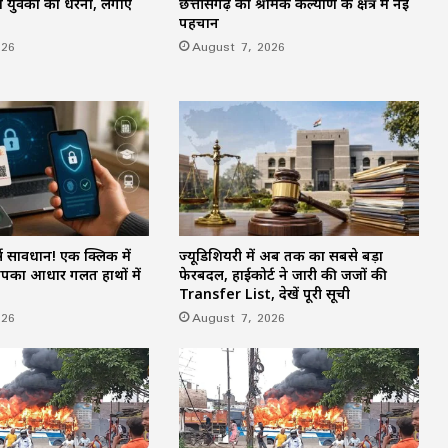
ो युवकों का धरना, लगाए
छत्तीसगढ़ का श्रमिक कल्याण के क्षेत्र में नई
CM विजय और संगीता का नहीं होगा तलाक,
पहचान
पत्नी ने वापस लिया केस
026
August 7, 2026
BJP विधायक ज्ञान तिवारी ने लगाए गंभीर
आरोप, दामाद पहले से कर चुका कई
शादियां….डॉक्टर बेटी के साथ धोखा हुआ
UP में स्पेशल TET की तैयारी तेज, 1.42 लाख
टीचर्स की नौकरी पर है संकट
 सावधान! एक क्लिक में
ज्यूडिशियरी में अब तक का सबसे बड़ा
आपका आधार गलत हाथों में
फेरबदल, हाईकोर्ट ने जारी की जजों की
Transfer List, देखें पूरी सूची
026
August 7, 2026