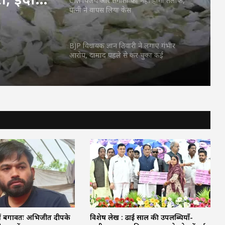
CM विजय और संगीता का नहीं होगा तलाक,
पत्नी ने वापस लिया केस
कारोबार
BJP विधायक ज्ञान तिवारी ने लगाए गंभीर
आरोप, दामाद पहले से कर चुका कई
शादियां….डॉक्टर बेटी के साथ धोखा हुआ
UP में स्पेशल TET की तैयारी तेज, 1.42 लाख
टीचर्स की नौकरी पर है संकट
क्या आम लोगों के लिए फ्री नहीं होगा UPI?
निर्मला सीतारमण का बड़ा बयान
भांग की अवैध फैक्ट्री पर बड़ी कार्रवाई, लाखों का
माल जब्त, इंदौर में घर से चल रहा था अवैध
कारोबार
 में बगावतः अभिजीत दीपके
विशेष लेख : ढाई साल की उपलब्धियाँ-