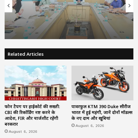
August 6, 2026
CM साय की हाईलेवल समीक्षा: CM हेल्पलाइन,
सेवा सेतु और एग्रीस्टैक पर फोकस, लापरवाही
करने वाले अफसरों को चेतावनी
Related Articles
फोन टैपिंग पर हाईकोर्ट की सख्ती:
पावरफुल KTM 390 Duke सीरीज
CBI की रिकॉर्डिंग नष्ट करने के
भारत में हुई महंगी, जानें दोनों मॉडल्स
आदेश, FIR और चार्जशीट रहेंगी
के नए दाम और खूबियां
बरकरार
August 6, 2026
August 6, 2026