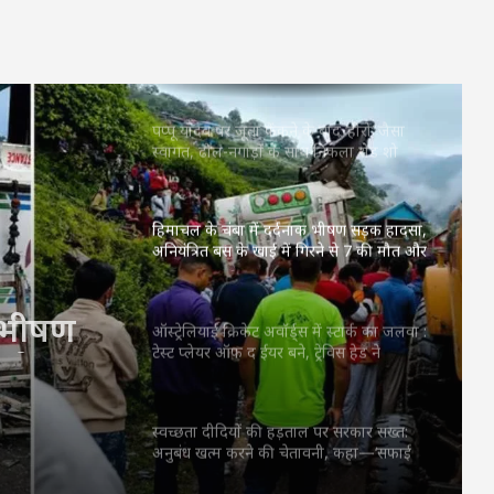
28 अगस्त से होगी महिला एशिया कप की
शुरुवात, शेड्यूल जारी, 5 सितंबर को होगा भारत-
पाकिस्तान का महामुकाबला
पप्पू यादव पर जूता फेंकने के बाद ‘हीरो’ जैसा
स्वागत, ढोल-नगाड़ों के साथ निकला रोड शो
हिमाचल के चंबा में दर्दनाक भीषण सड़क हादसा,
अनियंत्रित बस के खाई में गिरने से 7 की मौत और
कई घायल
क भीषण
स के खाई
ऑस्ट्रेलियाई क्रिकेट अवॉर्ड्स में स्टार्क का जलवा :
टेस्ट प्लेयर ऑफ द ईयर बने, ट्रेविस हेड ने
 कई घायल
लगातार दूसरी बार जीता एलन बॉर्डर मेडल
स्वच्छता दीदियों की हड़ताल पर सरकार सख्त:
अनुबंध खत्म करने की चेतावनी, कहा—‘सफाई
व्यवस्था बिगड़ी तो अफसर जिम्मेदार’