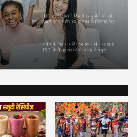
कौन से
IND vs SL: ‘पहले दिन से हर चुनौती को रहें
तैयार’, कोच गंभीर का श्रीलंका के खिलाफ टेस्ट
्लान
सीरीज से पहले बड़ा संदेश
अब बांके बिहारी मंदिर का सफर होगा आसान!
15.3 किमी नई सड़कों की वजह से मथुरा-
वृंदावन के रास्तों को जाम से राहत, जानिए
6922 करोड़ की हेरिटेज सिटी का पूरा प्लान
आवारापन 2 का ट्रेलर रिलीज, इश्क, जुनून और
जबरदस्त एक्शन… पुराने अंदाज में दिखे इमरान
हाशमी
Kia Sorento 4 सितंबर को होगी लॉन्च,
हाइब्रिड और डीजल इंजन के साथ प्रीमियम SUV
बाजार में मचाएगी धमाल
भारत में कौन सी 15 विदेशी यूनिवर्सिटी खुल रहीं,
इनमें कौन से कोर्स होंगे शुरू? जानें पूरा प्लान