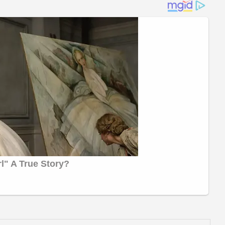
IND vs SL: ‘पहले दिन से हर चुनौती को रहें
तैयार’, कोच गंभीर का श्रीलंका के खिलाफ टेस्ट
सीरीज से पहले बड़ा संदेश
अब बांके बिहारी मंदिर का सफर होगा आसान!
15.3 किमी नई सड़कों की वजह से मथुरा-
वृंदावन के रास्तों को जाम से राहत, जानिए
6922 करोड़ की हेरिटेज सिटी का पूरा प्लान
आवारापन 2 का ट्रेलर रिलीज, इश्क, जुनून और
जबरदस्त एक्शन… पुराने अंदाज में दिखे इमरान
हाशमी
Kia Sorento 4 सितंबर को होगी लॉन्च,
हाइब्रिड और डीजल इंजन के साथ प्रीमियम SUV
बाजार में मचाएगी धमाल
भारत में कौन सी 15 विदेशी यूनिवर्सिटी खुल रहीं,
इनमें कौन से कोर्स होंगे शुरू? जानें पूरा प्लान