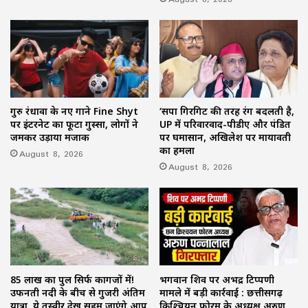
गुरु रंधावा के नए गाने Fine Shyt
‘सपा गिरगिट की तरह रंग बदलती है,
पर इंटरनेट का फूटा गुस्सा, लोगों ने
UP में परिवारवाद-पीडीए और पंडित
जमकर उड़ाया मजाक
पर घमासान, अखिलेश पर मायावती
का हमला
August 8, 2026
August 8, 2026
85 लाख का पुल सिर्फ कागजों में!
भगवान शिव पर अभद्र टिप्पणी
उफनती नदी के बीच से गुजरी अंतिम
मामले में बड़ी कार्रवाई : छत्तीसगढ़
यात्रा, ये तस्वीर देख सहम जाएंगे आप
क्रिश्चियन फोरम के अध्यक्ष अरुण