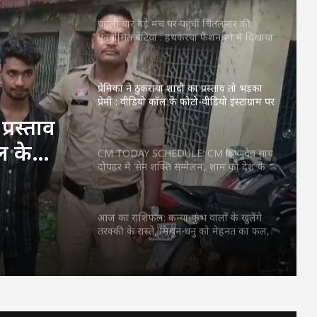
पहली बार बड़े मंच पर पहुंचीं चिंतलनार की
पुनर्वासित बेटियां : हथकरघा फैशन शो में दिखाया
हुनर, मुख्यमंत्री साय ने जमकर सराहा
प्रेमिका ने ठुकराया शादी का प्रस्ताव तो भड़का
प्रेमी : वीडियो कॉल के फोटो-वीडियो इंस्टाग्राम पर
किए वायरल, गिरफ्तार
प्रस्ताव
ल के
CM TODAY SCHEDULE: CM विष्णुदेव साय
दोपहर में ‘सेन शक्ति सम्मेलन’, शाम को देश के
किए
बड़े Youth Conclave में होंगे शामिल, जानें
पूरा शेड्यूल…
आज का राशिफल: कन्या-कुंभ वालों के खुलेंगे
तरक्की के रास्ते, मिथुन-धनु को मेहनत का फल,
12 राशियों के लिए कैसा रहेगा दिन
अमरकंटक से भोरमदेव तक 151 किमी कांवड़
यात्रा: विधायक भावना बोहरा 10 अगस्त से करेंगी
पदयात्रा, 16 अगस्त को होगा जलाभिषेक