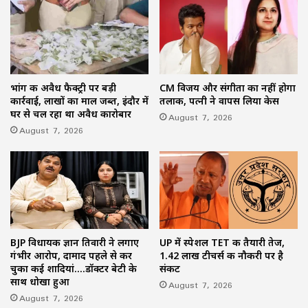
भांग की अवैध फैक्ट्री पर बड़ी
CM विजय और संगीता का नहीं होगा
कार्रवाई, लाखों का माल जब्त, इंदौर में
तलाक, पत्नी ने वापस लिया केस
घर से चल रहा था अवैध कारोबार
August 7, 2026
August 7, 2026
BJP विधायक ज्ञान तिवारी ने लगाए
UP में स्पेशल TET की तैयारी तेज,
गंभीर आरोप, दामाद पहले से कर
1.42 लाख टीचर्स की नौकरी पर है
चुका कई शादियां….डॉक्टर बेटी के
संकट
साथ धोखा हुआ
August 7, 2026
August 7, 2026