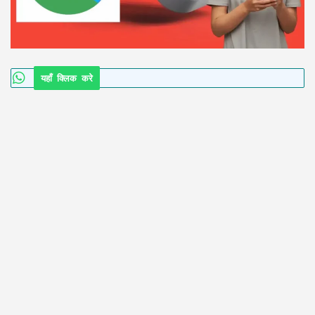
यहाँ क्लिक करे