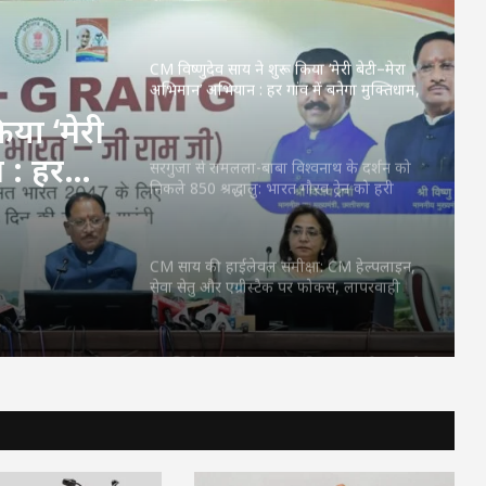
करे, लेकिन देश को बांटने के लिए नहीं
CM विष्णुदेव साय ने शुरू किया ‘मेरी बेटी–मेरा
अभिमान’ अभियान : हर गांव में बनेगा मुक्तिधाम,
स्कूलों में बालिकाओं के लिए शौचालय; 6,855
िया ‘मेरी
करोड़ से बदलेगी तस्वीर
 : हर
सरगुजा से रामलला-बाबा विश्वनाथ के दर्शन को
निकले 850 श्रद्धालु: भारत गौरव ट्रेन को हरी
ों में
झंडी, बुजुर्ग बोले—‘सपना हुआ साकार’
; 6,855
CM साय की हाईलेवल समीक्षा: CM हेल्पलाइन,
सेवा सेतु और एग्रीस्टैक पर फोकस, लापरवाही
करने वाले अफसरों को चेतावनी
75 जिले, 5 करोड़ घर, एक तिरंगा! पहली बार पूरे
यूपी में होगा ‘तिरंगा कॉन्सर्ट’
RSS प्रमुख मोहन भागवत बोले- Gen Z सवाल
पूछे, तर्क मांगे और जरूरत पड़े तो आंदोलन भी