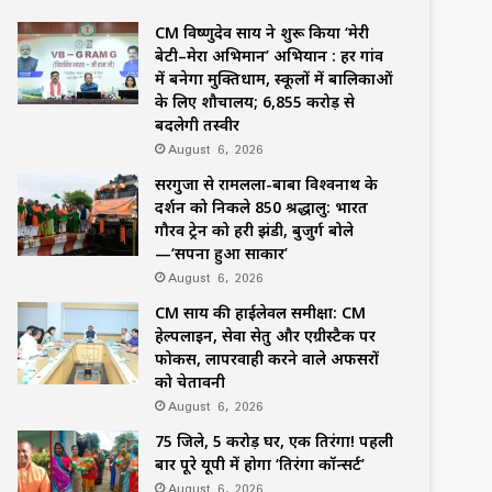
CM विष्णुदेव साय ने शुरू किया ‘मेरी
बेटी–मेरा अभिमान’ अभियान : हर गांव
में बनेगा मुक्तिधाम, स्कूलों में बालिकाओं
के लिए शौचालय; 6,855 करोड़ से
बदलेगी तस्वीर
August 6, 2026
सरगुजा से रामलला-बाबा विश्वनाथ के
दर्शन को निकले 850 श्रद्धालु: भारत
गौरव ट्रेन को हरी झंडी, बुजुर्ग बोले
—‘सपना हुआ साकार’
August 6, 2026
CM साय की हाईलेवल समीक्षा: CM
हेल्पलाइन, सेवा सेतु और एग्रीस्टैक पर
फोकस, लापरवाही करने वाले अफसरों
को चेतावनी
August 6, 2026
75 जिले, 5 करोड़ घर, एक तिरंगा! पहली
बार पूरे यूपी में होगा ‘तिरंगा कॉन्सर्ट’
August 6, 2026