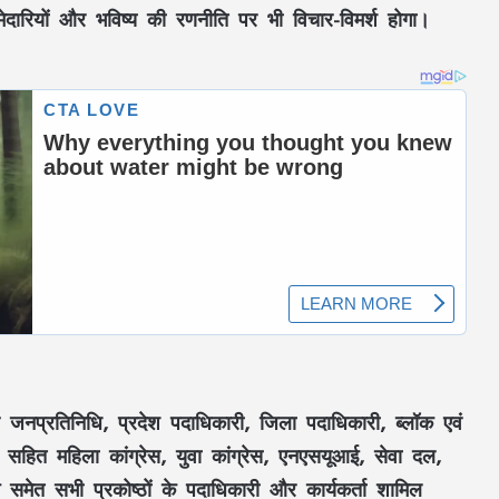
्मेदारियों और भविष्य की रणनीति पर भी विचार-विमर्श होगा।
महतारी वंदन की 30वीं किस्त जारी : CM साय ने
67.20 लाख महिलाओं के खातों में ट्रांसफर किए
₹630.55 करोड़
ूर्व जनप्रतिनिधि, प्रदेश पदाधिकारी, जिला पदाधिकारी, ब्लॉक एवं
ी सहित महिला कांग्रेस, युवा कांग्रेस, एनएसयूआई, सेवा दल,
CM साय का ‘लोकल टू ग्लोबल’ मिशन: ‘कोशल
मेत सभी प्रकोष्ठों के पदाधिकारी और कार्यकर्ता शामिल
फैब’ की लॉन्चिंग, बुनकरों को 10.90 करोड़ की