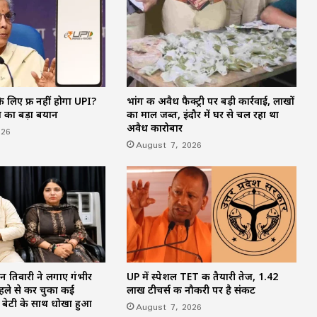
मदद; आत्मसमर्पित महिलाओं ने किया रैंप वॉक
पिता नहीं, मां फरार… सबसे छोटे बेटे आबान की
जिम्मेदारी आखिर किसने उठाई?
 लिए फ्री नहीं होगा UPI?
भांग की अवैध फैक्ट्री पर बड़ी कार्रवाई, लाखों
शिकायतें सुनते ही एक्शन में CM मोहन यादव,
ण का बड़ा बयान
का माल जब्त, इंदौर में घर से चल रहा था
CMHO समेत 3 अधिकारियों को किया सस्पेंड
अवैध कारोबार
026
August 7, 2026
मक्का में ‘इस्लामिक NATO’ का ऐलान, सऊदी
के बाद तुर्की को मिलेगा पाकिस्तान का परमाणु
कवच
न तिवारी ने लगाए गंभीर
UP में स्पेशल TET की तैयारी तेज, 1.42
हले से कर चुका कई
लाख टीचर्स की नौकरी पर है संकट
र बेटी के साथ धोखा हुआ
August 7, 2026