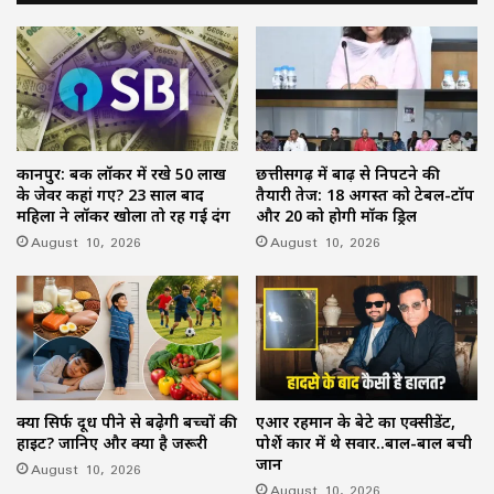
कानपुर: बैंक लॉकर में रखे 50 लाख
छत्तीसगढ़ में बाढ़ से निपटने की
के जेवर कहां गए? 23 साल बाद
तैयारी तेज: 18 अगस्त को टेबल-टॉप
महिला ने लॉकर खोला तो रह गई दंग
और 20 को होगी मॉक ड्रिल
August 10, 2026
August 10, 2026
क्या सिर्फ दूध पीने से बढ़ेगी बच्चों की
एआर रहमान के बेटे का एक्सीडेंट,
हाइट? जानिए और क्या है जरूरी
पोर्शे कार में थे सवार..बाल-बाल बची
जान
August 10, 2026
August 10, 2026