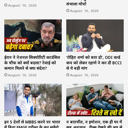
संभाला मोर्चा
August 10, 2026
August 10, 2026
ईरान ने नेशनल सिक्योरिटी काउंसिल
‘रोहित शर्मा को बता दो’, ODI वर्ल्ड
के चीफ को क्यों बदला? रेजाई को
कप को लेकर रहाणे ने कर दी BCCI
कमान मिलने से क्या संदेश?
से ये बड़ी मांग
August 10, 2026
August 10, 2026
इन 5 देशों से MBBS करने पर भारत
न बातचीत, न इमोशन, एक ही घर में
में बिना FMGE परीक्षा के कर सकेंगे
सब अनजान…रील्स देखने की लत से