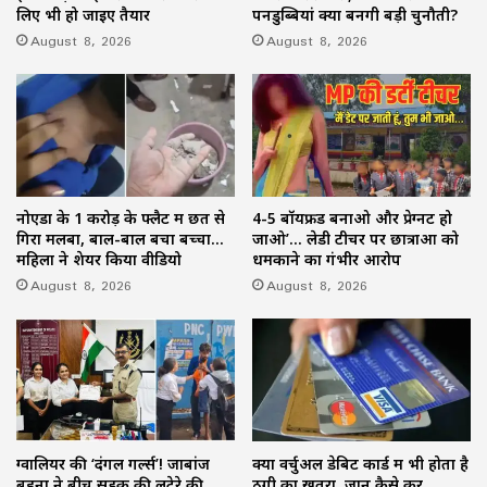
लिए भी हो जाइए तैयार
पनडुब्बियां क्यों बनेंगी बड़ी चुनौती?
August 8, 2026
August 8, 2026
नोएडा के 1 करोड़ के फ्लैट में छत से
4-5 बॉयफ्रेंड बनाओ और प्रेग्नेंट हो
गिरा मलबा, बाल-बाल बचा बच्चा…
जाओ’… लेडी टीचर पर छात्राओं को
महिला ने शेयर किया वीडियो
धमकाने का गंभीर आरोप
August 8, 2026
August 8, 2026
ग्वालियर की ‘दंगल गर्ल्स’! जाबांज
क्या वर्चुअल डेबिट कार्ड में भी होता है
बहनों ने बीच सड़क की लुटेरे की
ठगी का खतरा, जानें कैसे करें