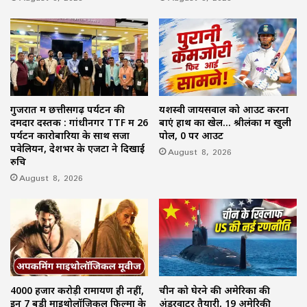
गुजरात में छत्तीसगढ़ पर्यटन की
यशस्वी जायसवाल को आउट करना
दमदार दस्तक : गांधीनगर TTF में 26
बाएं हाथ का खेल… श्रीलंका में खुली
पर्यटन कारोबारियों के साथ सजा
पोल, 0 पर आउट
पवेलियन, देशभर के एजेंटों ने दिखाई
August 8, 2026
रुचि
August 8, 2026
4000 हजार करोड़ी रामायण ही नहीं,
चीन को घेरने की अमेरिका की
इन 7 बड़ी माइथोलॉजिकल फिल्मों के
अंडरवाटर तैयारी, 19 अमेरिकी