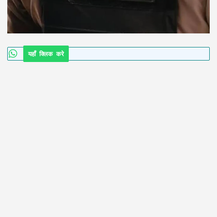
यहाँ क्लिक करे