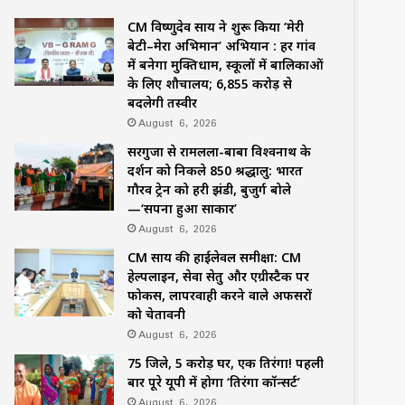
CM विष्णुदेव साय ने शुरू किया ‘मेरी
बेटी–मेरा अभिमान’ अभियान : हर गांव
में बनेगा मुक्तिधाम, स्कूलों में बालिकाओं
के लिए शौचालय; 6,855 करोड़ से
बदलेगी तस्वीर
August 6, 2026
सरगुजा से रामलला-बाबा विश्वनाथ के
दर्शन को निकले 850 श्रद्धालु: भारत
गौरव ट्रेन को हरी झंडी, बुजुर्ग बोले
—‘सपना हुआ साकार’
August 6, 2026
CM साय की हाईलेवल समीक्षा: CM
हेल्पलाइन, सेवा सेतु और एग्रीस्टैक पर
फोकस, लापरवाही करने वाले अफसरों
को चेतावनी
August 6, 2026
75 जिले, 5 करोड़ घर, एक तिरंगा! पहली
बार पूरे यूपी में होगा ‘तिरंगा कॉन्सर्ट’
August 6, 2026