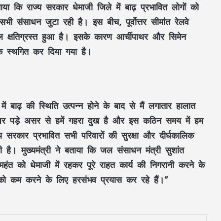
ताया कि राज्य सरकार धेमाजी जिले में बाढ़ प्रभावित लोगों को
भी संसाधन जुटा रही है। इस बीच, पूर्वोत्तर सीमांत रेलवे
 क्षतिग्रस्त हुआ है। इसके कारण आर्चीपाथर और सिमेन
क स्थगित कर दिया गया है।
RSS प्रमुख मोहन भागवत बोले- Gen Z सवाल
पूछे, तर्क मांगे और जरूरत पड़े तो आंदोलन भी
करे, लेकिन देश को बांटने के लिए नहीं
में बाढ़ की स्थिति उत्पन्न होने के बाद से मैं लगातार हालात
CM विष्णुदेव साय ने शुरू किया ‘मेरी बेटी–मेरा
पर पड़े असर से हमें गहरा दुख है और इस कठिन समय में हम
अभिमान’ अभियान : हर गांव में बनेगा मुक्तिधाम,
स्कूलों में बालिकाओं के लिए शौचालय; 6,855
्य सरकार प्रभावित सभी परिवारों की सुरक्षा और दीर्घकालिक
करोड़ से बदलेगी तस्वीर
ी है। मुख्यमंत्री ने बताया कि जल संसाधन मंत्री सुशांत
सरगुजा से रामलला-बाबा विश्वनाथ के दर्शन को
हंत को धेमाजी में रहकर पूरे राहत कार्य की निगरानी करने के
निकले 850 श्रद्धालु: भारत गौरव ट्रेन को हरी
झंडी, बुजुर्ग बोले—‘सपना हुआ साकार’
भाव को कम करने के लिए हरसंभव प्रयास कर रहे हैं।”
CM साय की हाईलेवल समीक्षा: CM हेल्पलाइन,
सेवा सेतु और एग्रीस्टैक पर फोकस, लापरवाही
करने वाले अफसरों को चेतावनी