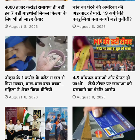
4000 हजार करोड़ी रामायण ही नहीं,
चीन को घेरने की अमेरिका की
इन 7 बड़ी माइथोलॉजिकल फिल्मों के
अंडरवाटर तैयारी, 19 अमेरिकी
लिए भी हो जाइए तैयार
पनडुब्बियां क्यों बनेंगी बड़ी चुनौती?
August 8, 2026
August 8, 2026
नोएडा के 1 करोड़ के फ्लैट में छत से
4-5 बॉयफ्रेंड बनाओ और प्रेग्नेंट हो
गिरा मलबा, बाल-बाल बचा बच्चा…
जाओ’… लेडी टीचर पर छात्राओं को
महिला ने शेयर किया वीडियो
धमकाने का गंभीर आरोप
August 8, 2026
August 8, 2026