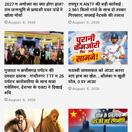
2027 में अयोध्या का क्या होगा हाल?
रायपुर में ANTF की बड़ी कार्रवाई :
राम जन्मभूमि से प्रत्याशी पवन पांडे ने
2.961 किलो गांजे के साथ दो तस्कर
खोला मोर्चा
गिरफ्तार; सप्लाई नेटवर्क की तलाश
August 8, 2026
August 8, 2026
गुजरात में छत्तीसगढ़ पर्यटन की
यशस्वी जायसवाल को आउट करना
दमदार दस्तक : गांधीनगर TTF में 26
बाएं हाथ का खेल… श्रीलंका में खुली
पर्यटन कारोबारियों के साथ सजा
पोल, 0 पर आउट
पवेलियन, देशभर के एजेंटों ने दिखाई
August 8, 2026
रुचि
August 8, 2026