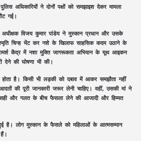
 पुलिस अधिकारियों ने दोनों पक्षों को समझाइश देकर मामला
लौट गई।
 अधीक्षक विजय कुमार पांडेय ने मुस्कान प्रधान और उसके
CM विष्णुदेव साय ने शुरू किया ‘मेरी बेटी–मेरा
अभिमान’ अभियान : हर गांव में बनेगा मुक्तिधाम,
 स्मृति चिन्ह भेंट कर नशे के खिलाफ साहसिक कदम उठाने के
स्कूलों में बालिकाओं के लिए शौचालय; 6,855
करोड़ से बदलेगी तस्वीर
मर्श केंद्र में नशा मुक्ति जागरूकता अभियान के यूथ आइकन
ारी देने की घोषणा भी की।
सरगुजा से रामलला-बाबा विश्वनाथ के दर्शन को
निकले 850 श्रद्धालु: भारत गौरव ट्रेन को हरी
झंडी, बुजुर्ग बोले—‘सपना हुआ साकार’
 होता है। किसी भी लड़की को दबाव में आकर समझौता नहीं
दतों की पूरी जानकारी जरूर लेनी चाहिए। वहीं, उसकी मां ने
CM साय की हाईलेवल समीक्षा: CM हेल्पलाइन,
सेवा सेतु और एग्रीस्टैक पर फोकस, लापरवाही
 को सही और गलत के बीच फैसला लेने की आजादी और हिम्मत
करने वाले अफसरों को चेतावनी
75 जिले, 5 करोड़ घर, एक तिरंगा! पहली बार पूरे
ई है। लोग मुस्कान के फैसले को महिलाओं के आत्मसम्मान
यूपी में होगा ‘तिरंगा कॉन्सर्ट’
हैं।