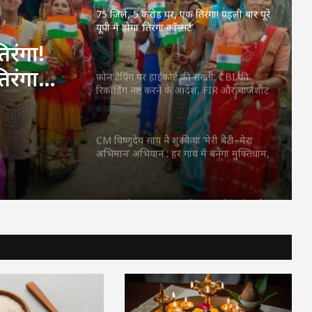
फोन टैपिंग पर हाईकोर्ट की सख्ती: CBI की
रिकॉर्डिंग नष्ट करने के आदेश, FIR और चार्जशीट
रहेंगी बरकरार
सख्ती:
के
CM विष्णुदेव साय ने शुरू किया ‘मेरी बेटी–मेरा
अभिमान’ अभियान : हर गांव में बनेगा मुक्तिधाम,
ेंगी
स्कूलों में बालिकाओं के लिए शौचालय; 6,855
करोड़ से बदलेगी तस्वीर
सरगुजा से रामलला-बाबा विश्वनाथ के दर्शन को
निकले 850 श्रद्धालु: भारत गौरव ट्रेन को हरी
झंडी, बुजुर्ग बोले—‘सपना हुआ साकार’
CM साय की हाईलेवल समीक्षा: CM हेल्पलाइन,
सेवा सेतु और एग्रीस्टैक पर फोकस, लापरवाही
करने वाले अफसरों को चेतावनी
75 जिले, 5 करोड़ घर, एक तिरंगा! पहली बार पूरे
यूपी में होगा ‘तिरंगा कॉन्सर्ट’