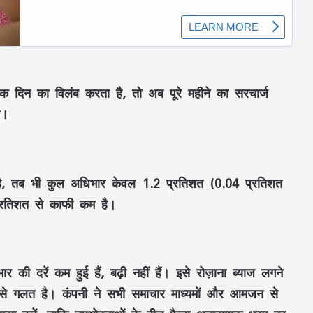
क दिन
का विलंब करता है, तो अब
पूरे महीने का सरचार्ज
ा।
ै, तब भी कुल
अधिभार
केवल
1.2 प्रतिशत (0.04 प्रतिशत
्रतिशत
से काफी कम है।
महतारी वंदन की 30वीं किस्त जारी : CM साय ने
67.20 लाख महिलाओं के खातों में ट्रांसफर किए
₹630.55 करोड़
ार की दरें
कम हुई हैं, बढ़ी नहीं हैं। इसे
रोज़ाना ब्याज
लगने
 से गलत
है। कंपनी ने सभी
समाचार माध्यमों
और
आमजन
से
CM साय का ‘लोकल टू ग्लोबल’ मिशन: ‘कोशल
फैब’ की लॉन्चिंग, बुनकरों को 10.90 करोड़ की