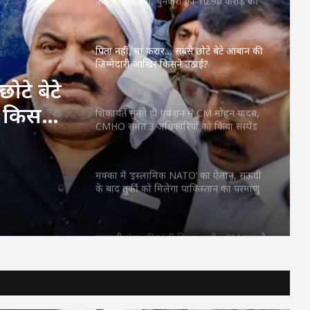
फैब’ की लॉन्चिंग, बुनकरों को 10.90 करोड़ की
मदद; आत्मसमर्पित महिलाओं ने किया रैंप वॉक
पिता नहीं, मां फरार… सबसे छोटे बेटे आबान की
जिम्मेदारी आखिर किसने उठाई?
ोटे बेटे
 किसने
शिकायतें सुनते ही एक्शन में CM मोहन यादव,
CMHO समेत 3 अधिकारियों को किया सस्पेंड
मक्का में ‘इस्लामिक NATO’ का ऐलान, सऊदी
के बाद तुर्की को मिलेगा पाकिस्तान का परमाणु
कवच
महतारी वंदन की 30वीं किस्त जारी : CM साय ने
67.20 लाख महिलाओं के खातों में ट्रांसफर किए
₹630.55 करोड़
CM साय का ‘लोकल टू ग्लोबल’ मिशन: ‘कोशल