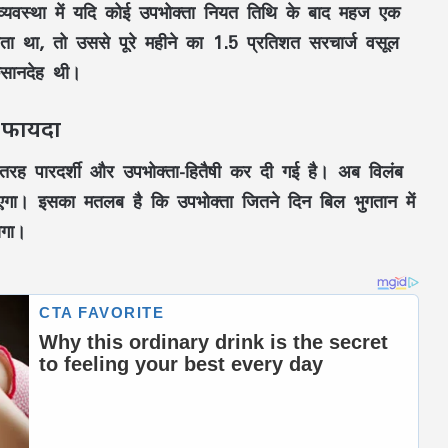
व्यवस्था
में यदि कोई
उपभोक्ता
नियत तिथि
के बाद महज
एक
ता था, तो उससे
पूरे महीने का 1.5 प्रतिशत सरचार्ज
वसूल
सानदेह थी।
ा फायदा
 तरह
पारदर्शी
और
उपभोक्ता-हितैषी
कर दी गई है। अब
विलंब
एगा। इसका मतलब है कि
उपभोक्ता
जितने दिन
बिल भुगतान
में
ोगा।