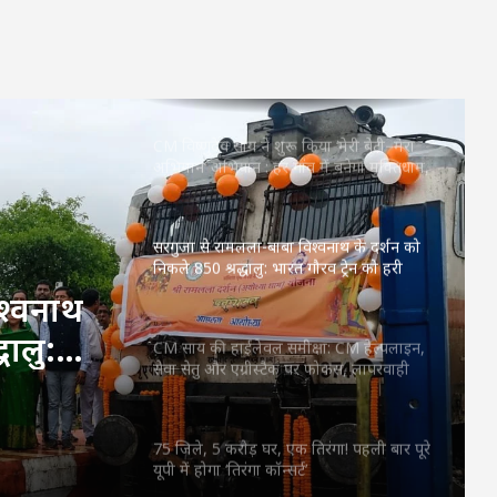
RSS प्रमुख मोहन भागवत बोले- Gen Z सवाल
पूछे, तर्क मांगे और जरूरत पड़े तो आंदोलन भी
करे, लेकिन देश को बांटने के लिए नहीं
CM विष्णुदेव साय ने शुरू किया ‘मेरी बेटी–मेरा
अभिमान’ अभियान : हर गांव में बनेगा मुक्तिधाम,
स्कूलों में बालिकाओं के लिए शौचालय; 6,855
करोड़ से बदलेगी तस्वीर
सरगुजा से रामलला-बाबा विश्वनाथ के दर्शन को
निकले 850 श्रद्धालु: भारत गौरव ट्रेन को हरी
झंडी, बुजुर्ग बोले—‘सपना हुआ साकार’
श्वनाथ
धालु:
CM साय की हाईलेवल समीक्षा: CM हेल्पलाइन,
सेवा सेतु और एग्रीस्टैक पर फोकस, लापरवाही
बुजुर्ग
करने वाले अफसरों को चेतावनी
75 जिले, 5 करोड़ घर, एक तिरंगा! पहली बार पूरे
यूपी में होगा ‘तिरंगा कॉन्सर्ट’