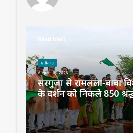
Read Next
छत्तीसगढ़
August 6, 2026
सरगुजा से रामलला-बाबा वि
के दर्शन को निकले 850 श्रद्
भारत गौरव ट्रेन को हरी झंडी, 
बोले—‘सपना हुआ साकार’