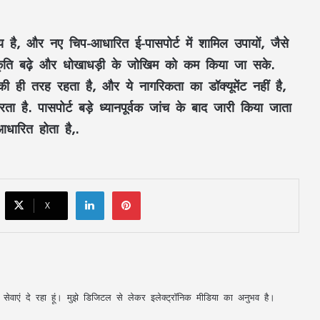
RSS प्रमुख मोहन भागवत बोले- Gen Z सवाल
य है, और नए चिप-आधारित ई-पासपोर्ट में शामिल उपायों, जैसे
पूछे, तर्क मांगे और जरूरत पड़े तो आंदोलन भी
करे, लेकिन देश को बांटने के लिए नहीं
वीकृति बढ़े और धोखाधड़ी के जोखिम को कम किया जा सके.
 की ही तरह रहता है, और ये नागरिकता का डॉक्यूमेंट नहीं है,
CM विष्णुदेव साय ने शुरू किया ‘मेरी बेटी–मेरा
 करता है. पासपोर्ट बड़े ध्यानपूर्वक जांच के बाद जारी किया जाता
अभिमान’ अभियान : हर गांव में बनेगा मुक्तिधाम,
स्कूलों में बालिकाओं के लिए शौचालय; 6,855
आधारित होता है,.
करोड़ से बदलेगी तस्वीर
सरगुजा से रामलला-बाबा विश्वनाथ के दर्शन को
निकले 850 श्रद्धालु: भारत गौरव ट्रेन को हरी
झंडी, बुजुर्ग बोले—‘सपना हुआ साकार’
LinkedIn
Pinterest
X
CM साय की हाईलेवल समीक्षा: CM हेल्पलाइन,
सेवा सेतु और एग्रीस्टैक पर फोकस, लापरवाही
करने वाले अफसरों को चेतावनी
75 जिले, 5 करोड़ घर, एक तिरंगा! पहली बार पूरे
अपनी सेवाएं दे रहा हूं। मुझे डिजिटल से लेकर इलेक्ट्रॉनिक मीडिया का अनुभव है।
यूपी में होगा ‘तिरंगा कॉन्सर्ट’