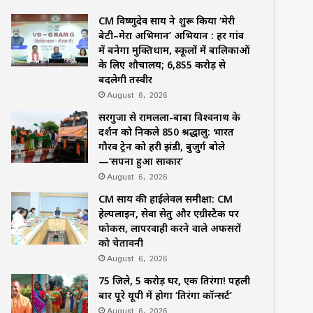
CM विष्णुदेव साय ने शुरू किया ‘मेरी
बेटी–मेरा अभिमान’ अभियान : हर गांव
में बनेगा मुक्तिधाम, स्कूलों में बालिकाओं
के लिए शौचालय; 6,855 करोड़ से
बदलेगी तस्वीर
August 6, 2026
सरगुजा से रामलला-बाबा विश्वनाथ के
दर्शन को निकले 850 श्रद्धालु: भारत
गौरव ट्रेन को हरी झंडी, बुजुर्ग बोले
—‘सपना हुआ साकार’
August 6, 2026
CM साय की हाईलेवल समीक्षा: CM
हेल्पलाइन, सेवा सेतु और एग्रीस्टैक पर
फोकस, लापरवाही करने वाले अफसरों
को चेतावनी
August 6, 2026
75 जिले, 5 करोड़ घर, एक तिरंगा! पहली
बार पूरे यूपी में होगा ‘तिरंगा कॉन्सर्ट’
August 6, 2026