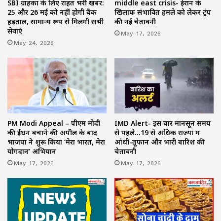
SBI ग्राहकों के लिए राहत भरी खबर:
middle east crisis- ईरान के
25 और 26 मई को नहीं होगी बैंक
खिलाफ संभावित हमले को लेकर ट्रंप
हड़ताल, सामान्य रूप से मिलेंगी सभी
की नई चेतावनी
सेवाएं
May 17, 2026
May 24, 2026
PM Modi Appeal – पीएम मोदी
IMD Alert- इस बार मानसून समय
की ईंधन बचाने की अपील के बाद
से पहले…19 से अधिक राज्यों में
भाजपा ने शुरू किया ‘मेरा भारत, मेरा
आंधी-तूफान और भारी बारिश की
योगदान’ अभियान
चेतावनी
May 17, 2026
May 17, 2026