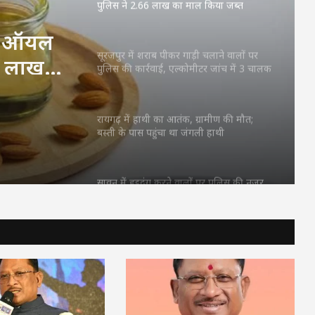
पुलिस ने 2.66 लाख का माल किया जब्त
ली ऑयल
6 लाख
सूरजपुर में शराब पीकर गाड़ी चलाने वालों पर
पुलिस की कार्रवाई, एल्कोमीटर जांच में 3 चालक
पकड़े गए
रायगढ़ में हाथी का आतंक, ग्रामीण की मौत;
बस्ती के पास पहुंचा था जंगली हाथी
सावन में हुड़दंग करने वालों पर पुलिस की नजर,
बाइकर्स और शराबियों पर होगी सख्त कार्रवाई
खड़े ट्रेलर से बाइक की जोरदार टक्कर, एक युवक
की मौत; पिता-पुत्र समेत दो घायल
नामी ब्रांड के नाम पर नकली ऑयल का कारोबार,