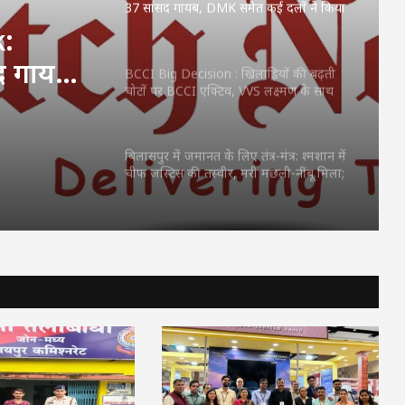
37 सांसद गायब, DMK समेत कई दलों ने किया
बहिष्कार
k:
द गायब,
BCCI Big Decision : खिलाड़ियों की बढ़ती
चोटों पर BCCI एक्टिव, VVS लक्ष्मण के साथ
या
होगी अहम बैठक
बिलासपुर में जमानत के लिए तंत्र-मंत्र: श्मशान में
चीफ जस्टिस की तस्वीर, मरी मछली-नींबू मिला;
पुलिस बोली—‘ये क्या कर रहे हो?’
छत्तीसगढ़ में शुरू हुए 3 Grain ATM: अब राशन
की कतार से मिलेगी मुक्ति, 24 घंटे बायोमेट्रिक से
मिलेगा चावल
JPSC Exam Controversy: सुप्रीम कोर्ट पहुंचा
मामला, परीक्षा रद्द कर दोबारा कराने और CBI
जांच की मांग
CM Vijay faces setback: परिसीमन बैठक से