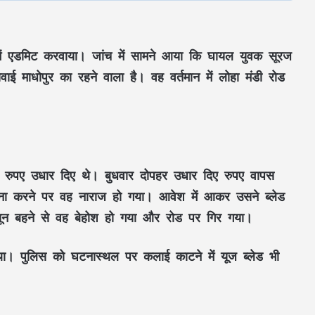
 में एडमिट करवाया। जांच में सामने आया कि घायल युवक सूरज
वाई माधोपुर का रहने वाला है। वह वर्तमान में लोहा मंडी रोड
रुपए उधार दिए थे। बुधवार दोपहर उधार दिए रुपए वापस
छत्तीसगढ़ में शुरू हुए 3 Grain ATM: अब राशन
की कतार से मिलेगी मुक्ति, 24 घंटे बायोमेट्रिक से
मना करने पर वह नाराज हो गया। आवेश में आकर उसने ब्लेड
मिलेगा चावल
ून बहने से वह बेहोश हो गया और रोड पर गिर गया।
JPSC Exam Controversy: सुप्रीम कोर्ट पहुंचा
 था। पुलिस को घटनास्थल पर कलाई काटने में यूज ब्लेड भी
मामला, परीक्षा रद्द कर दोबारा कराने और CBI
जांच की मांग
CM Vijay faces setback: परिसीमन बैठक से