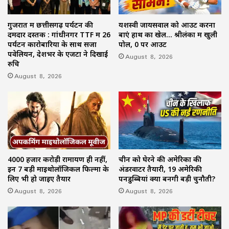
गुजरात में छत्तीसगढ़ पर्यटन की
यशस्वी जायसवाल को आउट करना
दमदार दस्तक : गांधीनगर TTF में 26
बाएं हाथ का खेल… श्रीलंका में खुली
पर्यटन कारोबारियों के साथ सजा
पोल, 0 पर आउट
पवेलियन, देशभर के एजेंटों ने दिखाई
August 8, 2026
रुचि
August 8, 2026
4000 हजार करोड़ी रामायण ही नहीं,
चीन को घेरने की अमेरिका की
इन 7 बड़ी माइथोलॉजिकल फिल्मों के
अंडरवाटर तैयारी, 19 अमेरिकी
लिए भी हो जाइए तैयार
पनडुब्बियां क्यों बनेंगी बड़ी चुनौती?
August 8, 2026
August 8, 2026