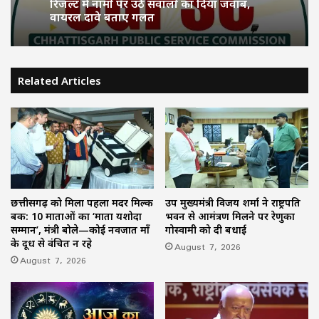
छत्तीसगढ़ का समाज कल्याण मॉडल बना मिसाल:
21.73 लाख लोगों को पेंशन, दिव्यांगों और बुजुर्गों
को मिला बड़ा सहारा
CGPSC ने अफवाहों पर लगाया विराम: SI भर्ती
Related Articles
रिजल्ट में नामों पर उठे सवालों का दिया जवाब,
वायरल दावे बताए गलत
छत्तीसगढ़ को मिला पहला मदर मिल्क
उप मुख्यमंत्री विजय शर्मा ने राष्ट्रपति
बैंक: 10 माताओं का ‘माता यशोदा
भवन से आमंत्रण मिलने पर रेणुका
सम्मान’, मंत्री बोले—कोई नवजात माँ
गोस्वामी को दी बधाई
के दूध से वंचित न रहे
August 7, 2026
August 7, 2026