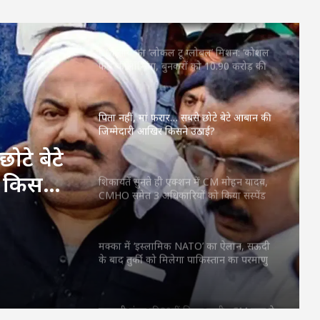
67.20 लाख महिलाओं के खातों में ट्रांसफर किए
₹630.55 करोड़
CM साय का ‘लोकल टू ग्लोबल’ मिशन: ‘कोशल
फैब’ की लॉन्चिंग, बुनकरों को 10.90 करोड़ की
मदद; आत्मसमर्पित महिलाओं ने किया रैंप वॉक
पिता नहीं, मां फरार… सबसे छोटे बेटे आबान की
जिम्मेदारी आखिर किसने उठाई?
ोटे बेटे
 किसने
शिकायतें सुनते ही एक्शन में CM मोहन यादव,
CMHO समेत 3 अधिकारियों को किया सस्पेंड
मक्का में ‘इस्लामिक NATO’ का ऐलान, सऊदी
के बाद तुर्की को मिलेगा पाकिस्तान का परमाणु
कवच
महतारी वंदन की 30वीं किस्त जारी : CM साय ने