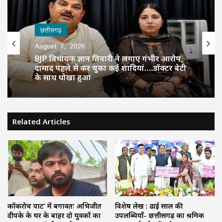
छत्तीसगढ़
August 7, 2026
छत्तीसगढ़
BJP विधायक ज्ञान तिवारी ने लगाए गंभीर आरोप,
August 7, 2026
दामाद पहले से कर चुका कई शादियां….डॉक्टर बेटी
के साथ धोखा हुआ
Related Articles
UP में स्पेशल TET की तैयारी तेज, 1.42 लाख
टीचर्स की नौकरी पर है संकट
कॉकरोच पार्टी’ में बगावतः अभिजीत
विशेष लेख : ढाई साल की
दीपके के घर के बाहर दो युवकों का
उपलब्धियाँ- छत्तीसगढ़ का श्रमिक