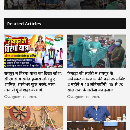
Related Articles
कोंडागांव में भीषण सड़क हादसा : बस-ट्रक की
आमने-सामने टक्कर; 12 से ज्यादा यात्री घायल
रायपुर में तिरंगा यात्रा का दिखा जोश:
फेफड़ों की सर्जरी में रायपुर के
सीएम साय समेत हजारों लोग हुए
अंबेडकर अस्पताल की बड़ी उपलब्धि:
शामिल, रास्तेभर फूल बरसे; नाच-
2 महीने में 13 लोबेक्टॉमी, 15 से 70
गान से गूंजे शहर के मार्ग
साल तक के मरीजों का इलाज
August 10, 2026
August 10, 2026