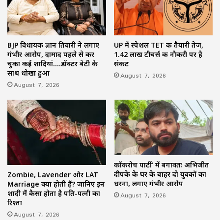
BJP विधायक ज्ञान तिवारी ने लगाए
UP में स्पेशल TET की तैयारी तेज,
गंभीर आरोप, दामाद पहले से कर
1.42 लाख टीचर्स की नौकरी पर है
चुका कई शादियां….डॉक्टर बेटी के
संकट
साथ धोखा हुआ
August 7, 2026
August 7, 2026
कॉकरोच पार्टी’ में बगावतः अभिजीत
दीपके के घर के बाहर दो युवकों का
Zombie, Lavender और LAT
धरना, लगाए गंभीर आरोप
Marriage क्या होती हैं? जानिए इन
शादी में कैसा होता है पति-पत्नी का
August 7, 2026
रिश्ता
August 7, 2026