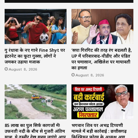
गुरु रंधावा के नए गाने Fine Shyt पर
‘सपा गिरगिट की तरह रंग बदलती है,
इंटरनेट का फूटा गुस्सा, लोगों ने
UP में परिवारवाद-पीडीए और पंडित
जमकर उड़ाया मजाक
पर घमासान, अखिलेश पर मायावती
का हमला
August 8, 2026
August 8, 2026
85 लाख का पुल सिर्फ कागजों में!
भगवान शिव पर अभद्र टिप्पणी
उफनती नदी के बीच से गुजरी अंतिम
मामले में बड़ी कार्रवाई : छत्तीसगढ़
यात्रा, ये तस्वीर देख सहम जाएंगे आप
क्रिश्चियन फोरम के अध्यक्ष अरुण