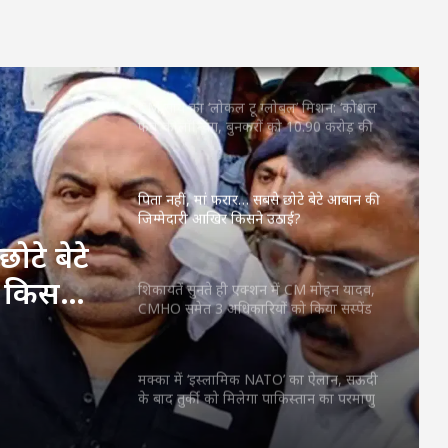
CM साय का ‘लोकल टू ग्लोबल’ मिशन: ‘कोशल
फैब’ की लॉन्चिंग, बुनकरों को 10.90 करोड़ की
मदद; आत्मसमर्पित महिलाओं ने किया रैंप वॉक
पिता नहीं, मां फरार… सबसे छोटे बेटे आबान की
जिम्मेदारी आखिर किसने उठाई?
शिकायतें सुनते ही एक्शन में CM मोहन यादव,
CMHO समेत 3 अधिकारियों को किया सस्पेंड
ें CM
 3
मक्का में ‘इस्लामिक NATO’ का ऐलान, सऊदी
के बाद तुर्की को मिलेगा पाकिस्तान का परमाणु
ड
कवच
महतारी वंदन की 30वीं किस्त जारी : CM साय ने
ोटे बेटे
67.20 लाख महिलाओं के खातों में ट्रांसफर किए
₹630.55 करोड़
 किसने