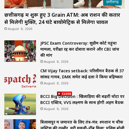
छत्तीसगढ़
छत्तीसगढ़ में शुरू हुए 3 Grain ATM: अब राशन की कतार
से मिलेगी मुक्ति, 24 घंटे बायोमेट्रिक से मिलेगा चावल
August 8, 2026
JPSC Exam Controversy: सुप्रीम कोर्ट पहुंचा
मामला, परीक्षा रद्द कर दोबारा कराने और CBI जांच
की मांग
August 8, 2026
CM Vijay faces setback: परिसीमन बैठक से 37
सांसद गायब, DMK समेत कई दलों ने किया बहिष्कार
August 8, 2026
BCCI Big Decision : खिलाड़ियों की बढ़ती चोटों पर
BCCI एक्टिव, VVS लक्ष्मण के साथ होगी अहम बैठक
August 8, 2026
बिलासपुर में जमानत के लिए तंत्र-मंत्र: श्मशान में चीफ
जस्टिस की तस्वीर, मरी मछली-नींबू मिला; पुलिस बोली