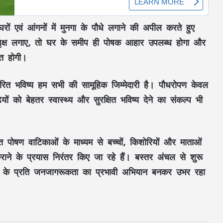
ों एवं आंगनों में
मुनगा
के पौधे लगाने की अपील करते हुए
क्ष
लगाए, तो घर के समीप ही
पोषक आहार
उपलब्ध होगा और
ित होगी।
रित भविष्य
हम सभी की
सामूहिक जिम्मेदारी
है।
पौधरोपण
केवल
़ियों को
बेहतर स्वास्थ्य
और
सुरक्षित भविष्य
देने का संकल्प भी
SC के आदेश के बाद भोपाल में 80000 दुकानों
पर संकट, 5 लाख लोगों के रोजगार पर असर की
आशंका
गत
पोषण वाटिकाओं
के माध्यम से
बच्चों
,
किशोरियों
और
माताओं
ाने के प्रयास निरंतर किए जा रहे हैं।
बस्तर अंचल
से शुरू
कांग्रेस को गलतियों का एहसास नहीं… महिला
के प्रति
जनजागरूकता
का प्रभावी अभियान बनकर उभर रहा
आरक्षण विधेयक पर रिजिजू-राहुल में X पर वॉर
CM थलपति की मीटिंग पर विपक्ष का वार,
DMK-AIADMK ने किया बहिष्कार