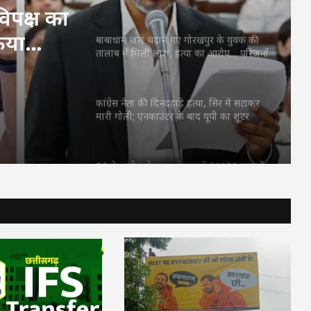
िपक्ष का
िया
बाबाधाम जल चढ़ाने गए गोरखपुर के युवक की
तालाब में मिली लाश, हत्या का आरोप… परिजनों
ने जाम की सड़क
कांग्रेस नेता की दिनदहाड़े हत्या, सिर में सटाकर
मारी गोली; एनकाउंटर के बाद यूपी का शूटर
गिरफ्तार
SC के आदेश के बाद भोपाल में 80000 दुकानों
पर संकट, 5 लाख लोगों के रोजगार पर असर की
आशंका
कांग्रेस को गलतियों का एहसास नहीं… महिला
आरक्षण विधेयक पर रिजिजू-राहुल में X पर वॉर
CM थलपति की मीटिंग पर विपक्ष का वार,
DMK-AIADMK ने किया बहिष्कार