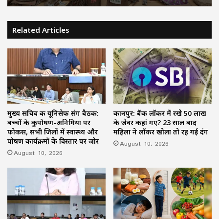
पूजेंगे कृषि औजार, गोधन को खिलाएंगे गहूंता,
गांवों में होंगी पारंपरिक प्रतियोगिताएं
यूजीसी नेट आंसर-की को लेकर NTA का बड़ा
अपडेट, जानें कब होगी जारी?
Related Articles
मुख्य सचिव की यूनिसेफ संग बैठक:
कानपुर: बैंक लॉकर में रखे 50 लाख
बच्चों के कुपोषण-अनिमिया पर
के जेवर कहां गए? 23 साल बाद
फोकस, सभी जिलों में स्वास्थ्य और
महिला ने लॉकर खोला तो रह गई दंग
पोषण कार्यक्रमों के विस्तार पर जोर
August 10, 2026
August 10, 2026